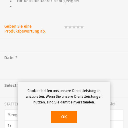
Für Rollstuhlfahrer nicht geeignet.
Geben Sie eine
Produktbewertung ab.
*
Date
*
Select time
Cookies helfen uns unsere Dienstleistungen
anzubieten. Wenn Sie unsere Dienstleistungen
nutzen, sind Sie damit einverstanden.
STAFFELPREISE - je mehr Sie kaufen, desto mehr sparen Sie!
Menge
Preis
OK
1+
€81,00