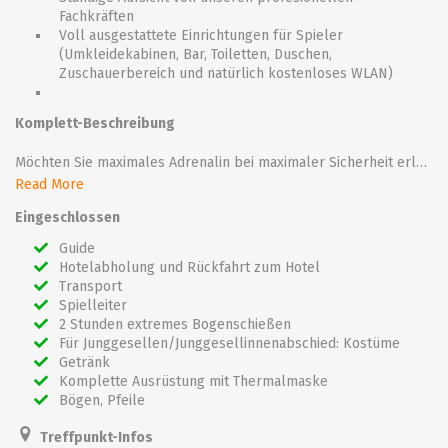
Fachkräften
Voll ausgestattete Einrichtungen für Spieler
(Umkleidekabinen, Bar, Toiletten, Duschen,
Zuschauerbereich und natürlich kostenloses WLAN)
Komplett-Beschreibung
Möchten Sie maximales Adrenalin bei maximaler Sicherheit erleben? Extremes Bogenschießen ist die perfekte Wahl für Sie.
Bei unserem extremen Bogensport werden olympische Bögen genutzt, die von einem tschechischen Qualitätshersteller hergestellt werden. Wir geben Ihnen die volle Ausrüstung und Thermalmasken, damit Sie das Beste aus diesem Spiel herausholen können. Sie werden die ganze Zeit von unseren Fachkräften beaufsichtigt, um sicherzustellen, dass alles gut läuft.
Read More
Eingeschlossen
Guide
Hotelabholung und Rückfahrt zum Hotel
Transport
Spielleiter
2 Stunden extremes Bogenschießen
Für Junggesellen/Junggesellinnenabschied: Kostüme
Getränk
Komplette Ausrüstung mit Thermalmaske
Bögen, Pfeile
Treffpunkt-Infos