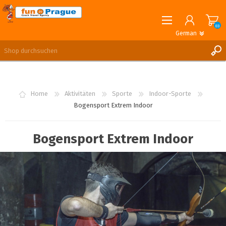
(0)
German
English
German
REGISTRIERUNG
ANMELDEN
Home
Aktivitäten
Sporte
Indoor-Sporte
Bogensport Extrem Indoor
Bogensport Extrem Indoor