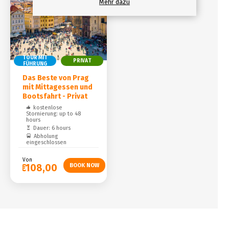
Mehr dazu
TOUR MIT
PRIVAT
FÜHRUNG
Das Beste von Prag
mit Mittagessen und
Bootsfahrt - Privat
kostenlose
Stornierung: up to 48
hours
Dauer: 6 hours
Abholung
eingeschlossen
Von
€108,00