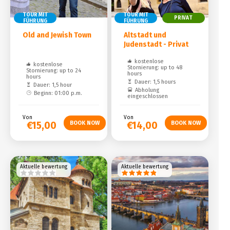
TOUR MIT
TOUR MIT
PRIVAT
FÜHRUNG
FÜHRUNG
Old and Jewish Town
Altstadt und
Judenstadt - Privat
kostenlose
kostenlose
Stornierung: up to 48
Stornierung: up to 24
hours
hours
Dauer: 1,5 hours
Dauer: 1,5 hour
Abholung
Beginn: 01:00 p.m.
eingeschlossen
Von
Von
€15,00
€14,00
Aktuelle bewertung
Aktuelle bewertung