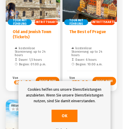
TOUR MIT
TOUR MIT
EINTRITTSKARTE
EINTRITTSKARTE
FÜHRUNG
FÜHRUNG
Old and Jewish Town
The Best of Prague
(Tickets)
kostenlose
kostenlose
Stornierung: up to 24
Stornierung: up to 24
hours
hours
Dauer: 1,5 hours
Dauer: 6 hours
Beginn: 01:00 p.m.
Beginn: 10:00 a.m.
Von
Von
€34,00
€52,00
Cookies helfen uns unsere Dienstleistungen
anzubieten. Wenn Sie unsere Dienstleistungen
nutzen, sind Sie damit einverstanden.
Aktuelle bewertung
OK