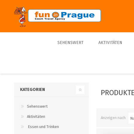
SEHENSWERT
AKTIVITÄTEN
Top 10
Touren
Bestseller
Schiffe
Sporte
KATEGORIEN
PRODUKTE 
Tickets
Sehenswert
Trips
Aktivitäten
Anzeigen nach
Essen und Trinken