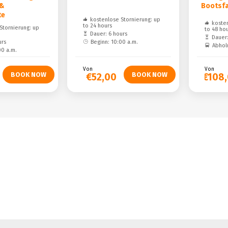
 &
Bootsfa
te
kostenlose Stornierung: up
kosten
to 24 hours
Stornierung: up
to 48 ho
Dauer: 6 hours
Dauer:
urs
Beginn: 10:00 a.m.
Abhol
00 a.m.
Von
Von
€52,00
€108