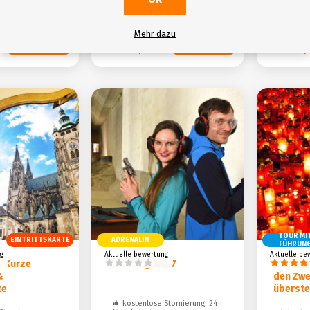
Mehr dazu
Von
Von
€17,00
€32,
TOUR MI
EINTRITTSKARTE
ADRENALIN
FÜHRUN
g
Aktuelle bewertung
Aktuelle be
: Kurze
Shooting AK47
Den Ko
&
den Zwe
te
überst
kostenlose Stornierung: 24