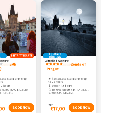
T
TOUR MIT
EINTRITTSKARTE
G
FÜHRUNG
wertung
Aktuelle bewertung
 view walk
Ghosts and Legends of
)
Prague
lose Stornierung: up
kostenlose Stornierung: up
urs
to 24 hours
 2 hours
Dauer: 1,5 hours
: 07:00 p.m. 1.4.-31.10.
Beginn: 08:00 p.m. 1.4-31.10.,
. 1.11.-31.3.
07:00 p.m. 1.11.-31.3.
Von
00
€17,00