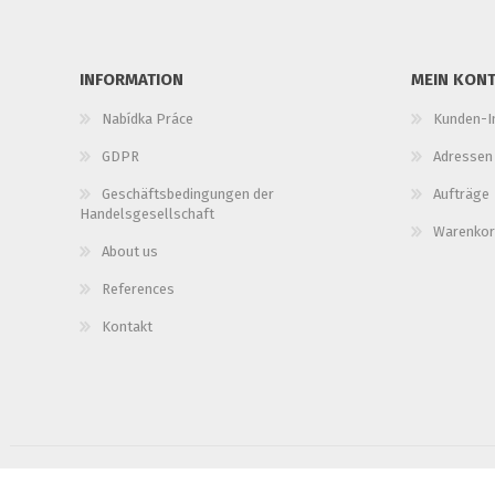
INFORMATION
MEIN KON
Nabídka Práce
Kunden-I
GDPR
Adressen
Geschäftsbedingungen der
Aufträge
Handelsgesellschaft
Warenkor
About us
References
Kontakt
Copyright © 2026 Fun in Prague. Alle Rechte vorbehalten.