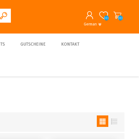
(0)
(0)
German
English
German
REGISTRIERUNG
TS
GUTSCHEINE
KONTAKT
ANMELDEN
About us