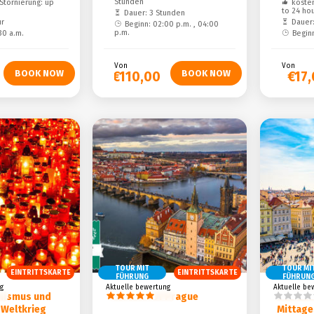
Stunden
Stornierung: up
kosten
to 24 ho
Dauer: 3 Stunden
ur
Dauer:
Beginn: 02:00 p.m. , 04:00
p.m.
30 a.m.
Beginn
Von
Von
€110,00
€17
TOUR MIT
TOUR MI
EINTRITTSKARTE
EINTRITTSKARTE
FÜHRUNG
FÜHRUN
g
Aktuelle bewertung
Aktuelle be
ismus und
The Best of Prague
Das Bes
 Weltkrieg
Mittage