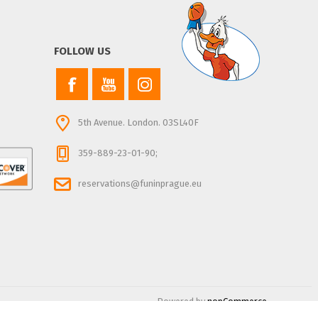
FOLLOW US
5th Avenue. London. 03SL40F
359-889-23-01-90;
reservations@funinprague.eu
Powered by
nopCommerce