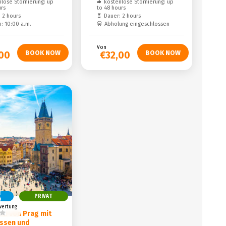
lose Stornierung: up
kostenlose Stornierung: up
urs
to 48 hours
 2 hours
Dauer: 2 hours
: 10:00 a.m.
Abholung eingeschlossen
Von
,00
€32,00
T
PRIVAT
G
wertung
te von Prag mit
ssen und