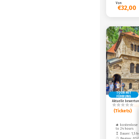
Von
€32,00
TOUR MIT
FÜHRUNG
Aktuelle bewertun
Old and Jew
(Tickets)
kostenlose 
to 24 hours
Dauer: 1,5 h
Beginn: 01: