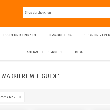
ESSEN UND TRINKEN
TEAMBUILDING
SPORTING EVEN
ANFRAGE DER GRUPPE
BLOG
Mittagessen
Führungen
Teambulding Indoor
FOOTBALL
Abendessen
Führungen und
Sightseeing-Schifffahrten
Teambuilding Outdoor
Eintrittskarte
Bier
Kulinarische Schifffahrten
Indoor-Sporte
MARKIERT MIT 'GUIDE'
Führungen privat
Outdoor-Sporte
Museums & Exhibitions
Führungen - Interieur
Sightseeing
Concerts & Theatres