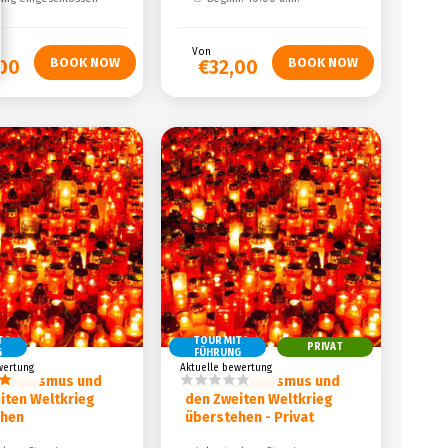
Von
00
€32,00
T
TOUR MIT
PRIVAT
G
FÜHRUNG
wertung
Aktuelle bewertung
mmunismus und
Den Kommunismus und
iten Weltkrieg
den Zweiten Weltkrieg
ehen
überstehen - Privat