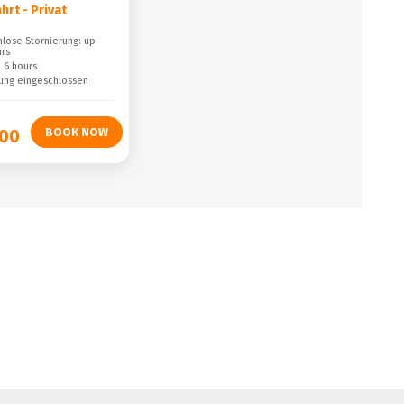
hrt - Privat
lose Stornierung: up
urs
 6 hours
ung eingeschlossen
,00