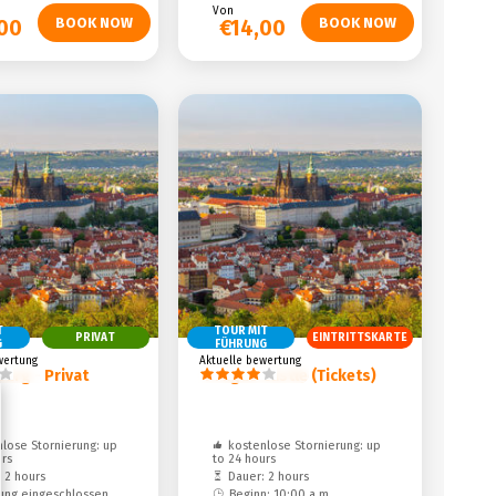
Von
,00
€14,00
T
TOUR MIT
PRIVAT
EINTRITTSKARTE
G
FÜHRUNG
wertung
Aktuelle bewertung
Burg - Privat
Prague Castle (Tickets)
lose Stornierung: up
kostenlose Stornierung: up
urs
to 24 hours
 2 hours
Dauer: 2 hours
ung eingeschlossen
Beginn: 10:00 a.m.