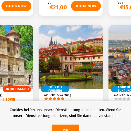
Von
Von
€21,00
€15
TOUR MIT
TOUR MI
EINTRITTSKARTE
FÜHRUNG
FÜHRUN
g
Aktuelle bewertung
Aktuelle be
ish Town
Prague Castle
Prager 
Cookies helfen uns unsere Dienstleistungen anzubieten. Wenn Sie
unsere Dienstleistungen nutzen, sind Sie damit einverstanden.
Stornierung: up
kostenlose Stornierung: up
kosten
to 24 hours
to 48 ho
ours
Dauer: 2 hours
Dauer:
OK
00 p.m.
Beginn: 10:00 a.m.
Abhol