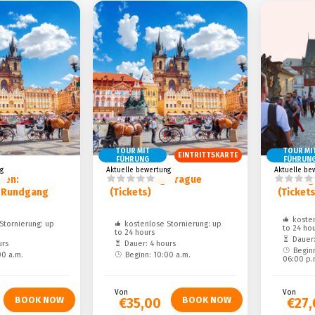
Unterhaltung
TOUR MIT
TOUR MI
EINTRITTSKARTE
FÜHRUNG
FÜHRUN
g
Aktuelle bewertung
Aktuelle be
ken:
Discovering Prague
Evening
r Rundgang
(Tickets)
(Tickets
kosten
Stornierung: up
kostenlose Stornierung: up
to 24 ho
to 24 hours
Dauer:
urs
Dauer: 4 hours
Beginn
00 a.m.
Beginn: 10:00 a.m.
06:00 p.m
Von
Von
€35,00
€27,