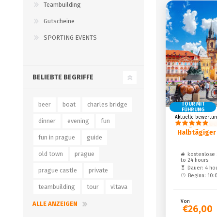
Teambuilding
Gutscheine
SPORTING EVENTS
BELIEBTE BEGRIFFE
beer
boat
charles bridge
TOUR MIT
FÜHRUNG
Aktuelle bewertun
dinner
evening
fun
Prag entdec
Halbtägige
fun in prague
guide
old town
prague
kostenlose 
to 24 hours
Dauer: 4 ho
prague castle
private
Beginn: 10:
teambuilding
tour
vltava
Von
ALLE ANZEIGEN
€26,00