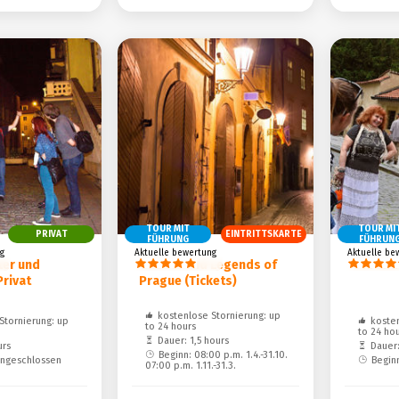
TOUR MIT
TOUR MI
PRIVAT
EINTRITTSKARTE
FÜHRUNG
FÜHRUN
g
Aktuelle bewertung
Aktuelle be
ter und
Ghosts and Legends of
Old and
Privat
Prague (Tickets)
kostenlose Stornierung: up
Stornierung: up
kosten
to 24 hours
to 24 ho
Dauer: 1,5 hours
urs
Dauer:
Beginn: 08:00 p.m. 1.4.-31.10.
ingeschlossen
Begin
07:00 p.m. 1.11.-31.3.