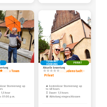
T
TOUR MIT
PRIVAT
G
FÜHRUNG
wertung
Aktuelle bewertung
 Jewish Town
Altstadt und Judenstadt -
Privat
lose Stornierung: up
kostenlose Stornierung: up
urs
to 48 hours
 1,5 hour
Dauer: 1,5 hours
n: 01:00 p.m.
Abholung eingeschlossen