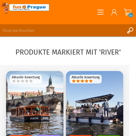
(0)
English
REGISTRIERUNG
PRODUKTE MARKIERT MIT 'RIVER'
ANMELDEN
Aktuelle bewertung
Aktuelle bewertung