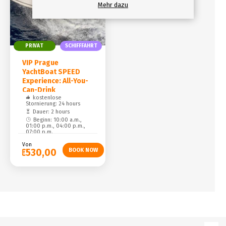
Mehr dazu
PRIVAT
SCHIFFFAHRT
VIP Prague
YachtBoat SPEED
Experience: All-You-
Can-Drink
kostenlose
Stornierung: 24 hours
Dauer: 2 hours
Beginn: 10:00 a.m.,
01:00 p.m., 04:00 p.m.,
07:00 p.m.
Von
€530,00