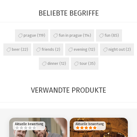
BELIEBTE BEGRIFFE
prague
(119)
fun in prague
(114)
fun
(85)
beer
(22)
friends
(2)
evening
(12)
night out
(2)
dinner
(12)
tour
(35)
VERWANDTE PRODUKTE
Aktuelle bewertung
Aktuelle bewertung