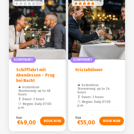
SCHIFFFAHRT
SCHIFFFAHRT
Schifffahrt mit
Kristalldinner
Abendessen – Prag
bei Nacht
kostenlose
kostenlose
Stornierung: up to 24
Stornierung: up to 48
hours
hours
Dauer: 3 hours
Dauer: 3 hours
Beginn: Daily 07:00
Beginn: Daily 07:00
p.m.
p.m.
Von
Von
€49,00
€55,00