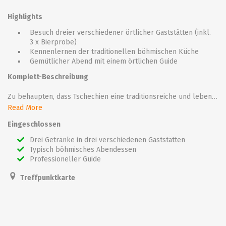
Highlights
Besuch dreier verschiedener örtlicher Gaststätten (inkl.
3 x Bierprobe)
Kennenlernen der traditionellen böhmischen Küche
Gemütlicher Abend mit einem örtlichen Guide
Komplett-Beschreibung
Zu behaupten, dass Tschechien eine traditionsreiche und lebendige Bierkultur hat, wäre noch zu milde ausgedrückt. Hier, wo auch das berühmte Pilsner Bier seinen Ursprung findet, wird das meiste Bier pro Kopf getrunken – so viel wie in keinem anderen Land der Welt. Schließen Sie sich unserer Biertour durch‘s wunderschöne Prag an und unser Guide wird Sie davon überzeugen, dass die Tschechen ihr Bier wirklich lieben! Die Führung in kleiner Gruppe bietet allen Gästen und Bierliebhabern ein besonderes Erlebnis.
Read More
Starten Sie Ihre Bier-Erlebnistour im Herzen der Stadt – unter dem Altstädter Turm der Karlsbrücke – und schlendern Sie durch die malerisch verwinkelten Gässchen des historischen Zentrums. Erfahren Sie mehr über die spannende Geschichte Böhmens und Tschechiens oder genießen Sie einfach ein freundliches Gespräch mit Ihrem örtlichen Guide. Machen Sie Halt in drei verschiedenen Prager Lokalen, um Ihren Durst mit berühmtem tschechischem Bier zu löschen und probieren Sie die traditionelle böhmische Küche in gemütlicher Kleingruppen-Atmosphäre.
Eingeschlossen
Erfahren Sie mehr über das Leben in Prag, sowohl in der Vergangenheit, als auch heute. Fragen Sie, was Sie schon immer interessiert hat und genießen Sie einfach einen perfekten Abend mit Ihrem professionellen Guide!
Drei Getränke in drei verschiedenen Gaststätten
Typisch böhmisches Abendessen
Professioneller Guide
Treffpunktkarte