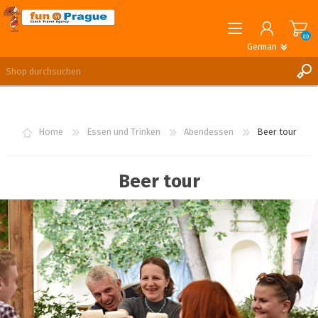
(0)
German
English
German
REGISTRIERUNG
ANMELDEN
Home
Essen und Trinken
Abendessen
Beer tour
Beer tour