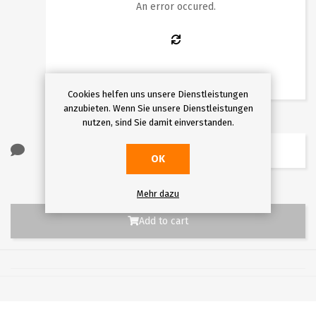
10
11
12
13
14
15
16
An error occured.
17
18
19
20
21
22
23
24
25
26
27
28
29
30
31
Cookies helfen uns unsere Dienstleistungen
anzubieten. Wenn Sie unsere Dienstleistungen
nutzen, sind Sie damit einverstanden.
OK
Mehr dazu
Add to cart